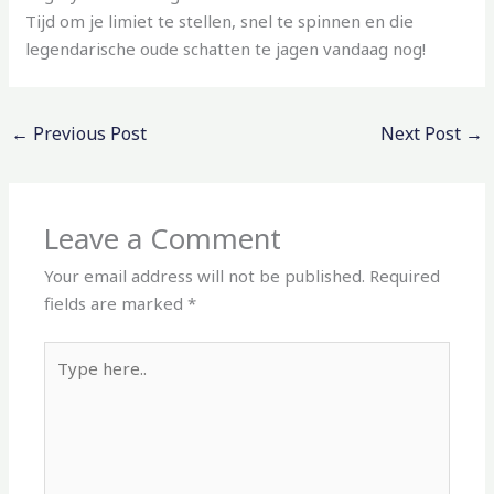
Tijd om je limiet te stellen, snel te spinnen en die
legendarische oude schatten te jagen vandaag nog!
←
Previous Post
Next Post
→
Leave a Comment
Your email address will not be published.
Required
fields are marked
*
Type
here..