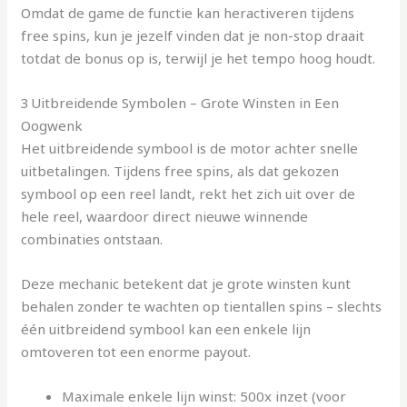
Omdat de game de functie kan heractiveren tijdens
free spins, kun je jezelf vinden dat je non-stop draait
totdat de bonus op is, terwijl je het tempo hoog houdt.
3 Uitbreidende Symbolen – Grote Winsten in Een
Oogwenk
Het uitbreidende symbool is de motor achter snelle
uitbetalingen. Tijdens free spins, als dat gekozen
symbool op een reel landt, rekt het zich uit over de
hele reel, waardoor direct nieuwe winnende
combinaties ontstaan.
Deze mechanic betekent dat je grote winsten kunt
behalen zonder te wachten op tientallen spins – slechts
één uitbreidend symbool kan een enkele lijn
omtoveren tot een enorme payout.
Maximale enkele lijn winst: 500x inzet (voor