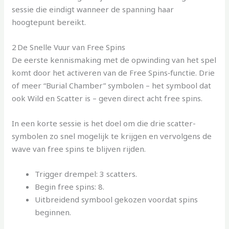
sessie die eindigt wanneer de spanning haar
hoogtepunt bereikt.
2 De Snelle Vuur van Free Spins
De eerste kennismaking met de opwinding van het spel
komt door het activeren van de Free Spins‑functie. Drie
of meer “Burial Chamber” symbolen – het symbool dat
ook Wild en Scatter is – geven direct acht free spins.
In een korte sessie is het doel om die drie scatter-
symbolen zo snel mogelijk te krijgen en vervolgens de
wave van free spins te blijven rijden.
Trigger drempel: 3 scatters.
Begin free spins: 8.
Uitbreidend symbool gekozen voordat spins
beginnen.