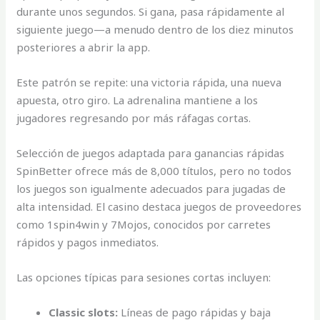
durante unos segundos. Si gana, pasa rápidamente al
siguiente juego—a menudo dentro de los diez minutos
posteriores a abrir la app.
Este patrón se repite: una victoria rápida, una nueva
apuesta, otro giro. La adrenalina mantiene a los
jugadores regresando por más ráfagas cortas.
Selección de juegos adaptada para ganancias rápidas
SpinBetter ofrece más de 8,000 títulos, pero no todos
los juegos son igualmente adecuados para jugadas de
alta intensidad. El casino destaca juegos de proveedores
como 1spin4win y 7Mojos, conocidos por carretes
rápidos y pagos inmediatos.
Las opciones típicas para sesiones cortas incluyen:
Classic slots:
Líneas de pago rápidas y baja