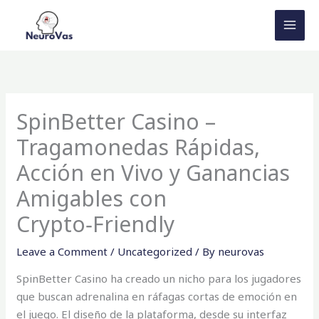
Skip
to
content
SpinBetter Casino –
Tragamonedas Rápidas,
Acción en Vivo y Ganancias
Amigables con
Crypto‑Friendly
Leave a Comment
/
Uncategorized
/ By
neurovas
SpinBetter Casino ha creado un nicho para los jugadores
que buscan adrenalina en ráfagas cortas de emoción en
el juego. El diseño de la plataforma, desde su interfaz