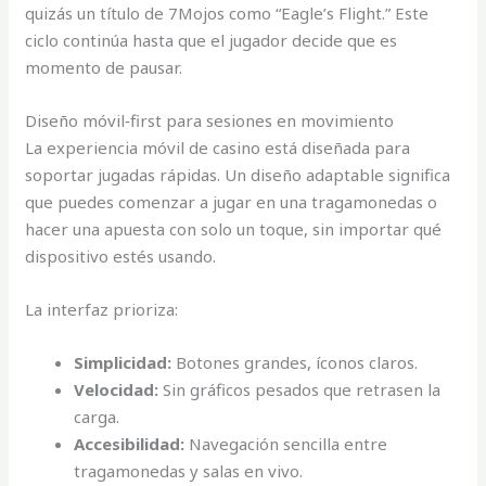
quizás un título de 7Mojos como “Eagle’s Flight.” Este
ciclo continúa hasta que el jugador decide que es
momento de pausar.
Diseño móvil‑first para sesiones en movimiento
La experiencia móvil de casino está diseñada para
soportar jugadas rápidas. Un diseño adaptable significa
que puedes comenzar a jugar en una tragamonedas o
hacer una apuesta con solo un toque, sin importar qué
dispositivo estés usando.
La interfaz prioriza:
Simplicidad:
Botones grandes, íconos claros.
Velocidad:
Sin gráficos pesados que retrasen la
carga.
Accesibilidad:
Navegación sencilla entre
tragamonedas y salas en vivo.