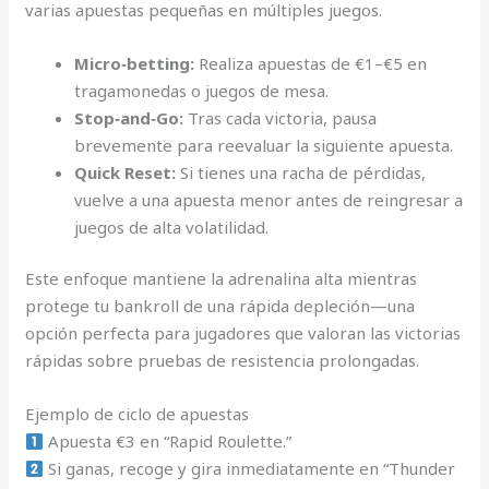
varias apuestas pequeñas en múltiples juegos.
Micro‑betting:
Realiza apuestas de €1–€5 en
tragamonedas o juegos de mesa.
Stop‑and‑Go:
Tras cada victoria, pausa
brevemente para reevaluar la siguiente apuesta.
Quick Reset:
Si tienes una racha de pérdidas,
vuelve a una apuesta menor antes de reingresar a
juegos de alta volatilidad.
Este enfoque mantiene la adrenalina alta mientras
protege tu bankroll de una rápida depleción—una
opción perfecta para jugadores que valoran las victorias
rápidas sobre pruebas de resistencia prolongadas.
Ejemplo de ciclo de apuestas
Apuesta €3 en “Rapid Roulette.”
Si ganas, recoge y gira inmediatamente en “Thunder