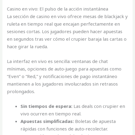
Casino en vivo: El pulso de la acción instantánea
La sección de casino en vivo ofrece mesas de blackjack y
ruleta en tiempo real que encajan perfectamente en
sesiones cortas. Los jugadores pueden hacer apuestas
en segundos tras ver cómo el crupier baraja las cartas o
hace girar la rueda.
La interfaz en vivo es sencilla: ventanas de chat
mínimas, opciones de auto‑juego para apuestas como
“Even” o “Red,” y notificaciones de pago instantáneo
mantienen a los jugadores involucrados sin retrasos
prolongados.
Sin tiempos de espera:
Las deals con crupier en
vivo ocurren en tiempo real.
Apuestas simplificadas:
Boletas de apuesta
rápidas con funciones de auto‑recolectar.