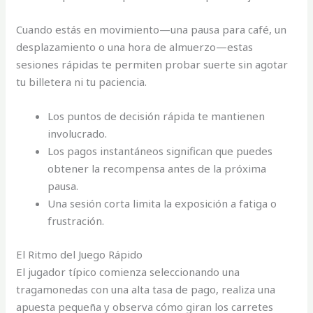
Cuando estás en movimiento—una pausa para café, un
desplazamiento o una hora de almuerzo—estas
sesiones rápidas te permiten probar suerte sin agotar
tu billetera ni tu paciencia.
Los puntos de decisión rápida te mantienen
involucrado.
Los pagos instantáneos significan que puedes
obtener la recompensa antes de la próxima
pausa.
Una sesión corta limita la exposición a fatiga o
frustración.
El Ritmo del Juego Rápido
El jugador típico comienza seleccionando una
tragamonedas con una alta tasa de pago, realiza una
apuesta pequeña y observa cómo giran los carretes