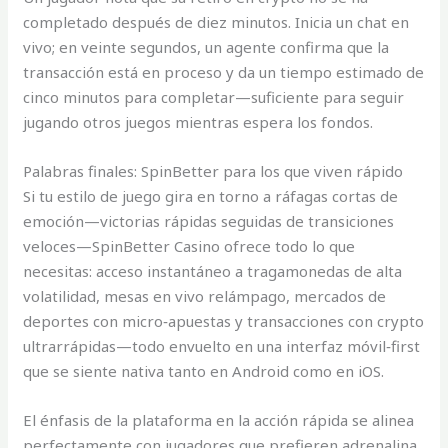
completado después de diez minutos. Inicia un chat en
vivo; en veinte segundos, un agente confirma que la
transacción está en proceso y da un tiempo estimado de
cinco minutos para completar—suficiente para seguir
jugando otros juegos mientras espera los fondos.
Palabras finales: SpinBetter para los que viven rápido
Si tu estilo de juego gira en torno a ráfagas cortas de
emoción—victorias rápidas seguidas de transiciones
veloces—SpinBetter Casino ofrece todo lo que
necesitas: acceso instantáneo a tragamonedas de alta
volatilidad, mesas en vivo relámpago, mercados de
deportes con micro‑apuestas y transacciones con crypto
ultrarrápidas—todo envuelto en una interfaz móvil‑first
que se siente nativa tanto en Android como en iOS.
El énfasis de la plataforma en la acción rápida se alinea
perfectamente con jugadores que prefieren adrenalina