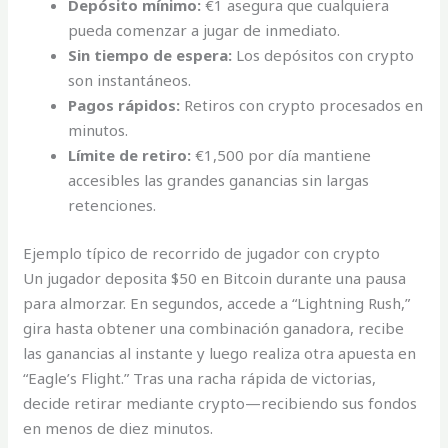
Depósito mínimo:
€1 asegura que cualquiera
pueda comenzar a jugar de inmediato.
Sin tiempo de espera:
Los depósitos con crypto
son instantáneos.
Pagos rápidos:
Retiros con crypto procesados en
minutos.
Límite de retiro:
€1,500 por día mantiene
accesibles las grandes ganancias sin largas
retenciones.
Ejemplo típico de recorrido de jugador con crypto
Un jugador deposita $50 en Bitcoin durante una pausa
para almorzar. En segundos, accede a “Lightning Rush,”
gira hasta obtener una combinación ganadora, recibe
las ganancias al instante y luego realiza otra apuesta en
“Eagle’s Flight.” Tras una racha rápida de victorias,
decide retirar mediante crypto—recibiendo sus fondos
en menos de diez minutos.