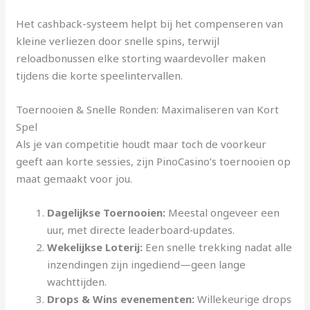
Het cashback-systeem helpt bij het compenseren van
kleine verliezen door snelle spins, terwijl
reloadbonussen elke storting waardevoller maken
tijdens die korte speelintervallen.
Toernooien & Snelle Ronden: Maximaliseren van Kort
Spel
Als je van competitie houdt maar toch de voorkeur
geeft aan korte sessies, zijn PinoCasino’s toernooien op
maat gemaakt voor jou.
Dagelijkse Toernooien:
Meestal ongeveer een
uur, met directe leaderboard‑updates.
Wekelijkse Loterij:
Een snelle trekking nadat alle
inzendingen zijn ingediend—geen lange
wachttijden.
Drops & Wins evenementen:
Willekeurige drops