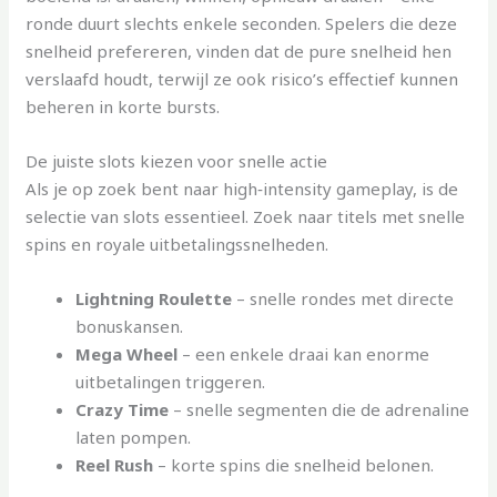
ronde duurt slechts enkele seconden. Spelers die deze
snelheid prefereren, vinden dat de pure snelheid hen
verslaafd houdt, terwijl ze ook risico’s effectief kunnen
beheren in korte bursts.
De juiste slots kiezen voor snelle actie
Als je op zoek bent naar high‑intensity gameplay, is de
selectie van slots essentieel. Zoek naar titels met snelle
spins en royale uitbetalingssnelheden.
Lightning Roulette
– snelle rondes met directe
bonuskansen.
Mega Wheel
– een enkele draai kan enorme
uitbetalingen triggeren.
Crazy Time
– snelle segmenten die de adrenaline
laten pompen.
Reel Rush
– korte spins die snelheid belonen.