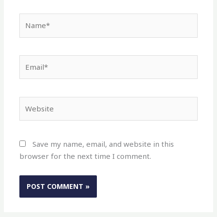
Name*
Email*
Website
Save my name, email, and website in this
browser for the next time I comment.