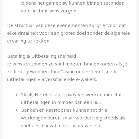
tijdens het gameplay kunnen binnen seconden
voor instant‑wins zorgen.
De structuur van deze evenementen zorgt ervoor dat
elke draai telt voor een groter doel zonder de algehele
ervaring te rekken.
Betaling & Uitbetaling snelheid
Je winsten zouden zo snel moeten binnenkomen als je
ze hebt gewonnen. PinoCasino ondersteunt snelle
uitbetalingen via verschillende e-wallets.
Skrill, Neteller en Trustly verwerken meestal
uitbetalingen in minder dan een uur.
Banken en kaartopties kunnen tot drie
werkdagen duren, maar worden nog steeds als
snel beschouwd in de casino‑wereld.