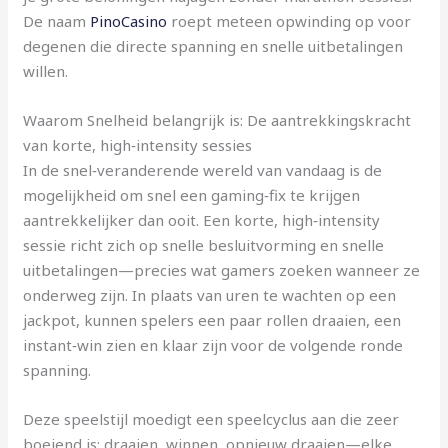
De naam
PinoCasino
roept meteen opwinding op voor
degenen die directe spanning en snelle uitbetalingen
willen.
Waarom Snelheid belangrijk is: De aantrekkingskracht
van korte, high‑intensity sessies
In de snel‑veranderende wereld van vandaag is de
mogelijkheid om snel een gaming‑fix te krijgen
aantrekkelijker dan ooit. Een korte, high‑intensity
sessie richt zich op snelle besluitvorming en snelle
uitbetalingen—precies wat gamers zoeken wanneer ze
onderweg zijn. In plaats van uren te wachten op een
jackpot, kunnen spelers een paar rollen draaien, een
instant‑win zien en klaar zijn voor de volgende ronde
spanning.
Deze speelstijl moedigt een speelcyclus aan die zeer
boeiend is: draaien, winnen, opnieuw draaien—elke