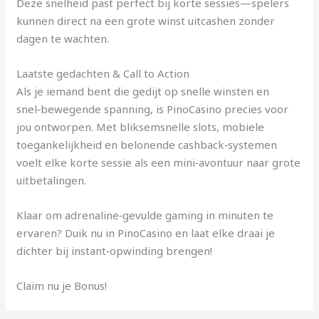
Deze snelheid past perfect bij korte sessies—spelers
kunnen direct na een grote winst uitcashen zonder
dagen te wachten.
Laatste gedachten & Call to Action
Als je iemand bent die gedijt op snelle winsten en
snel‑bewegende spanning, is PinoCasino precies voor
jou ontworpen. Met bliksemsnelle slots, mobiele
toegankelijkheid en belonende cashback‑systemen
voelt elke korte sessie als een mini‑avontuur naar grote
uitbetalingen.
Klaar om adrenaline‑gevulde gaming in minuten te
ervaren? Duik nu in PinoCasino en laat elke draai je
dichter bij instant‑opwinding brengen!
Claim nu je Bonus!