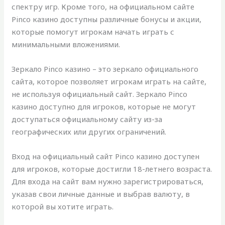
спектру игр. Кроме того, на официальном сайте
Pinco казино доступны различные бонусы и акции,
которые помогут игрокам начать играть с
минимальными вложениями.
Зеркало Pinco казино – это зеркало официального
сайта, которое позволяет игрокам играть на сайте,
не используя официальный сайт. Зеркало Pinco
казино доступно для игроков, которые не могут
доступаться официальному сайту из-за
географических или других ограничений.
Вход на официальный сайт Pinco казино доступен
для игроков, которые достигли 18-летнего возраста.
Для входа на сайт вам нужно зарегистрироваться,
указав свои личные данные и выбрав валюту, в
которой вы хотите играть.