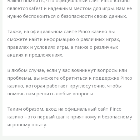
Важно помнить, что официальный сайт Pinco казино
является safest и надежным местом для игры. Вам не
нужно беспокоиться о безопасности своих данных.
Также, на официальном сайте Pinco казино вы
сможете найти информацию о различных играх,
правилах и условиях игры, а также о различных
акциях и предложениях.
В любом случае, если у вас возникнут вопросы или
проблемы, вы можете обратиться к поддержке Pinco
казино, которая работает круглосуточно, чтобы
помочь вам решить любые вопросы.
Таким образом, вход на официальный сайт Pinco
казино – это первый шаг к приятному и безопасному
игровому опыту.