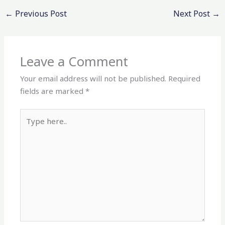
←
Previous Post
Next Post
→
Leave a Comment
Your email address will not be published.
Required
fields are marked
*
Type
here..