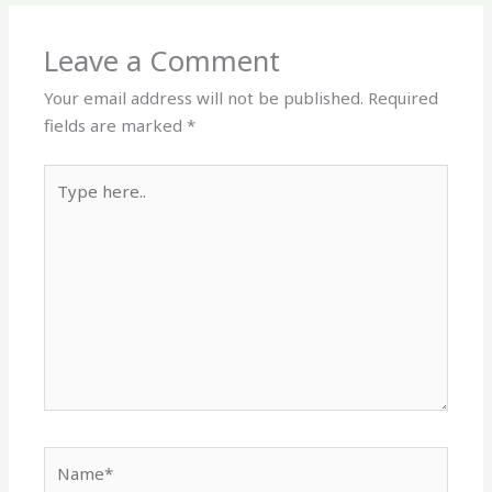
Leave a Comment
Your email address will not be published.
Required
fields are marked
*
Type
here..
Name*