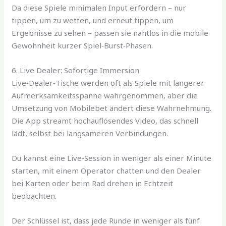
Da diese Spiele minimalen Input erfordern – nur
tippen, um zu wetten, und erneut tippen, um
Ergebnisse zu sehen – passen sie nahtlos in die mobile
Gewohnheit kurzer Spiel‑Burst‑Phasen.
6. Live Dealer: Sofortige Immersion
Live‑Dealer‑Tische werden oft als Spiele mit längerer
Aufmerksamkeitsspanne wahrgenommen, aber die
Umsetzung von Mobilebet ändert diese Wahrnehmung.
Die App streamt hochauflösendes Video, das schnell
lädt, selbst bei langsameren Verbindungen.
Du kannst eine Live‑Session in weniger als einer Minute
starten, mit einem Operator chatten und den Dealer
bei Karten oder beim Rad drehen in Echtzeit
beobachten.
Der Schlüssel ist, dass jede Runde in weniger als fünf