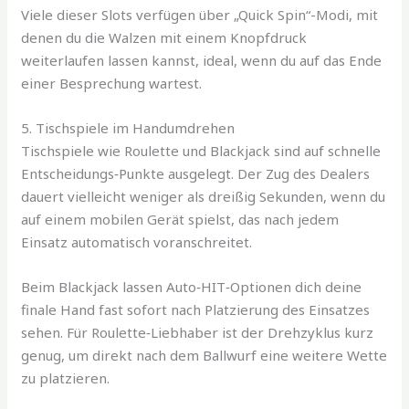
Viele dieser Slots verfügen über „Quick Spin“-Modi, mit
denen du die Walzen mit einem Knopfdruck
weiterlaufen lassen kannst, ideal, wenn du auf das Ende
einer Besprechung wartest.
5. Tischspiele im Handumdrehen
Tischspiele wie Roulette und Blackjack sind auf schnelle
Entscheidungs‑Punkte ausgelegt. Der Zug des Dealers
dauert vielleicht weniger als dreißig Sekunden, wenn du
auf einem mobilen Gerät spielst, das nach jedem
Einsatz automatisch voranschreitet.
Beim Blackjack lassen Auto‑HIT‑Optionen dich deine
finale Hand fast sofort nach Platzierung des Einsatzes
sehen. Für Roulette‑Liebhaber ist der Drehzyklus kurz
genug, um direkt nach dem Ballwurf eine weitere Wette
zu platzieren.