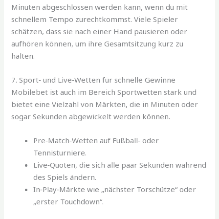
Minuten abgeschlossen werden kann, wenn du mit
schnellem Tempo zurechtkommst. Viele Spieler
schätzen, dass sie nach einer Hand pausieren oder
aufhören können, um ihre Gesamtsitzung kurz zu
halten.
7. Sport‑ und Live‑Wetten für schnelle Gewinne
Mobilebet ist auch im Bereich Sportwetten stark und
bietet eine Vielzahl von Märkten, die in Minuten oder
sogar Sekunden abgewickelt werden können.
Pre‑Match‑Wetten auf Fußball‑ oder
Tennisturniere.
Live‑Quoten, die sich alle paar Sekunden während
des Spiels ändern.
In‑Play‑Märkte wie „nächster Torschütze“ oder
„erster Touchdown“.