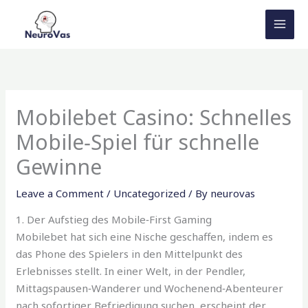
Skip
to
content
Mobilebet Casino: Schnelles
Mobile‑Spiel für schnelle
Gewinne
Leave a Comment
/
Uncategorized
/ By
neurovas
1. Der Aufstieg des Mobile‑First Gaming
Mobilebet hat sich eine Nische geschaffen, indem es
das Phone des Spielers in den Mittelpunkt des
Erlebnisses stellt. In einer Welt, in der Pendler,
Mittagspausen‑Wanderer und Wochenend‑Abenteurer
nach sofortiger Befriedigung suchen, erscheint der