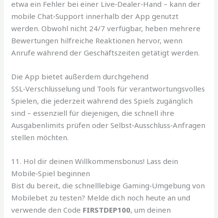
etwa ein Fehler bei einer Live‑Dealer‑Hand – kann der
mobile Chat‑Support innerhalb der App genutzt
werden. Obwohl nicht 24/7 verfügbar, heben mehrere
Bewertungen hilfreiche Reaktionen hervor, wenn
Anrufe während der Geschäftszeiten getätigt werden.
Die App bietet außerdem durchgehend
SSL‑Verschlüsselung und Tools für verantwortungsvolles
Spielen, die jederzeit während des Spiels zugänglich
sind – essenziell für diejenigen, die schnell ihre
Ausgabenlimits prüfen oder Selbst‑Ausschluss‑Anfragen
stellen möchten.
11. Hol dir deinen Willkommensbonus! Lass dein
Mobile‑Spiel beginnen
Bist du bereit, die schnelllebige Gaming‑Umgebung von
Mobilebet zu testen? Melde dich noch heute an und
verwende den Code
FIRSTDEP100
, um deinen