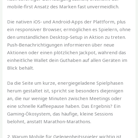
mobile‑first Ansatz des Marken fast unvermeidlich.
Die nativen iOS‑ und Android‑Apps der Plattform, plus
ein responsiver Browser, ermöglichen es Spielern, ohne
den umständlichen Desktop‑Setup in Aktion zu treten.
Push‑Benachrichtigungen informieren über neue
Aktionen oder einen plötzlichen Jackpot, während das
einheitliche Wallet dein Guthaben auf allen Geräten im
Blick behält.
Da die Seite um kurze, energiegeladene Spielphasen
herum gestaltet ist, spricht sie besonders diejenigen
an, die nur wenige Minuten zwischen Meetings oder
eine schnelle Kaffeepause haben. Das Ergebnis? Ein
Gaming‑Ökosystem, das häufige, kleine Sessions
belohnt, anstatt Marathon‑Marathons.
2. Warum Mobile für Gelegenheitsspieler wichtig ist