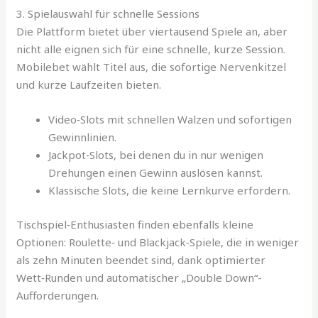
3. Spielauswahl für schnelle Sessions
Die Plattform bietet über viertausend Spiele an, aber
nicht alle eignen sich für eine schnelle, kurze Session.
Mobilebet wählt Titel aus, die sofortige Nervenkitzel
und kurze Laufzeiten bieten.
Video‑Slots mit schnellen Walzen und sofortigen
Gewinnlinien.
Jackpot‑Slots, bei denen du in nur wenigen
Drehungen einen Gewinn auslösen kannst.
Klassische Slots, die keine Lernkurve erfordern.
Tischspiel‑Enthusiasten finden ebenfalls kleine
Optionen: Roulette‑ und Blackjack‑Spiele, die in weniger
als zehn Minuten beendet sind, dank optimierter
Wett‑Runden und automatischer „Double Down“-
Aufforderungen.