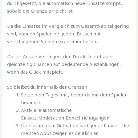
durchgesetzt, die automatisch neue Einsätze stoppt,
sobald die Grenze erreicht ist.
Da die Einsätze im Vergleich zum Gesamtkapital gering
sind, können Spieler bei jedem Besuch mit
verschiedenen Spielen experimentieren.
Dieser Ansatz verringert den Druck, bietet aber
gleichzeitig Chancen auf bedeutende Auszahlungen,
wenn das Glück mitspielt.
So bleibst du innerhalb der Grenzen
Setze dein Tageslimit, bevor du mit dem Spielen
beginnst.
Aktiviere automatische
Einsatz‑Moderation‑Benachrichtigungen.
Überprüfe dein Guthaben nach jeder Runde – die
meisten Apps zeigen es deutlich an.