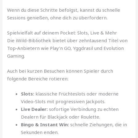
Wenn du diese Schritte befolgst, kannst du schnelle
Sessions genießen, ohne dich zu überfordern.
Spielvielfalt auf deinem Pocket: Slots, Live & Mehr
Die iWild-Bibliothek bietet über zehntausend Titel von
Top‑Anbietern wie Play’n GO, Yggdrasil und Evolution
Gaming.
Auch bei kurzen Besuchen können Spieler durch
folgende Bereiche rotieren:
Slots:
klassische Früchteslots oder moderne
Video-Slots mit progressiven Jackpots.
Live Dealer:
sofortige Verbindung zu echten
Dealern für Blackjack oder Roulette.
Bingo & Instant Win:
schnelle Ziehungen, die in
Sekunden enden.