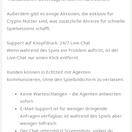
Außerdem gibt es einige Aktionen, die exklusiv für
Crypto‑Nutzer sind, was zusätzliche Anreize für schnelle
Spielsessions schafft.
Support auf Knopfdruck: 24/7 Live-Chat
Wenn während des Spins ein Problem auftritt, ist der
Live-Chat nur einen Klick entfernt.
Kunden können in Echtzeit mit Agenten
kommunizieren, ohne den Spielbildschirm zu verlassen.
Keine Warteschlangen – die Agenten antworten
sofort.
E-Mail-Support ist für weniger dringende
Anfragen verfügbar, ist während des Spiels aber
weniger hilfreich.
Der Chat unterstützt Screenshots, sodass du