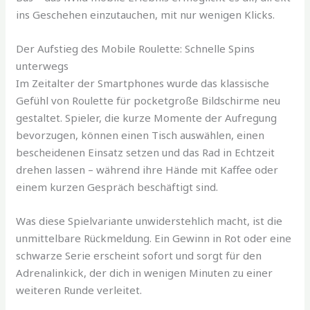
ins Geschehen einzutauchen, mit nur wenigen Klicks.
Der Aufstieg des Mobile Roulette: Schnelle Spins
unterwegs
Im Zeitalter der Smartphones wurde das klassische
Gefühl von Roulette für pocketgroße Bildschirme neu
gestaltet. Spieler, die kurze Momente der Aufregung
bevorzugen, können einen Tisch auswählen, einen
bescheidenen Einsatz setzen und das Rad in Echtzeit
drehen lassen – während ihre Hände mit Kaffee oder
einem kurzen Gespräch beschäftigt sind.
Was diese Spielvariante unwiderstehlich macht, ist die
unmittelbare Rückmeldung. Ein Gewinn in Rot oder eine
schwarze Serie erscheint sofort und sorgt für den
Adrenalinkick, der dich in wenigen Minuten zu einer
weiteren Runde verleitet.