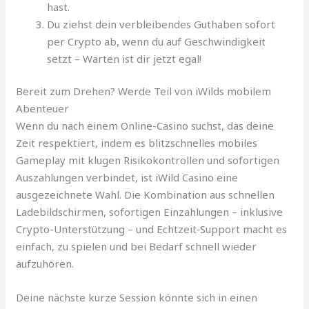
hast.
Du ziehst dein verbleibendes Guthaben sofort
per Crypto ab, wenn du auf Geschwindigkeit
setzt – Warten ist dir jetzt egal!
Bereit zum Drehen? Werde Teil von iWilds mobilem
Abenteuer
Wenn du nach einem Online-Casino suchst, das deine
Zeit respektiert, indem es blitzschnelles mobiles
Gameplay mit klugen Risikokontrollen und sofortigen
Auszahlungen verbindet, ist iWild Casino eine
ausgezeichnete Wahl. Die Kombination aus schnellen
Ladebildschirmen, sofortigen Einzahlungen – inklusive
Crypto-Unterstützung – und Echtzeit‑Support macht es
einfach, zu spielen und bei Bedarf schnell wieder
aufzuhören.
Deine nächste kurze Session könnte sich in einen