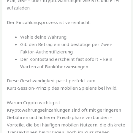
EUR, GBP – oder Kryptowährungen wie BTC und ETH
aufzuladen.
Der Einzahlungsprozess ist vereinfacht:
Wähle deine Währung.
Gib den Betrag ein und bestätige per Zwei-
Faktor-Authentifizierung.
Der Kontostand erscheint fast sofort – kein
Warten auf Banküberweisungen.
Diese Geschwindigkeit passt perfekt zum
Kurz‑Session‑Prinzip des mobilen Spielens bei iWild.
Warum Crypto wichtig ist
Kryptowährungseinzahlungen sind oft mit geringeren
Gebühren und höherer Privatsphäre verbunden –
Vorteile, die bei häufigen mobilen Nutzern, die diskrete
Transaktionen bevorzugen, hoch im Kurs stehen.