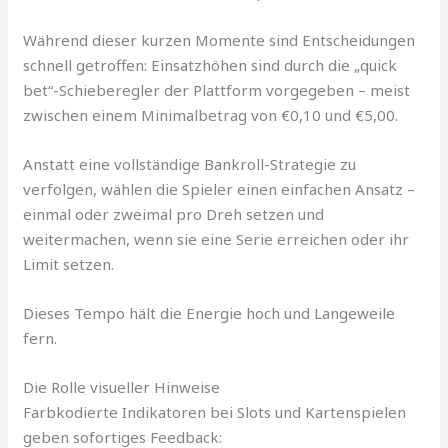
Während dieser kurzen Momente sind Entscheidungen
schnell getroffen: Einsatzhöhen sind durch die „quick
bet“-Schieberegler der Plattform vorgegeben – meist
zwischen einem Minimalbetrag von €0,10 und €5,00.
Anstatt eine vollständige Bankroll-Strategie zu
verfolgen, wählen die Spieler einen einfachen Ansatz –
einmal oder zweimal pro Dreh setzen und
weitermachen, wenn sie eine Serie erreichen oder ihr
Limit setzen.
Dieses Tempo hält die Energie hoch und Langeweile
fern.
Die Rolle visueller Hinweise
Farbkodierte Indikatoren bei Slots und Kartenspielen
geben sofortiges Feedback: