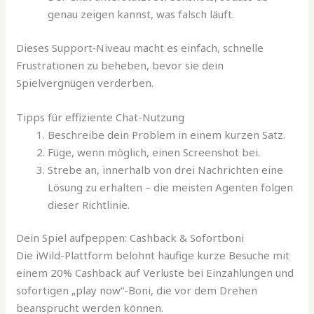
genau zeigen kannst, was falsch läuft.
Dieses Support‑Niveau macht es einfach, schnelle
Frustrationen zu beheben, bevor sie dein
Spielvergnügen verderben.
Tipps für effiziente Chat-Nutzung
Beschreibe dein Problem in einem kurzen Satz.
Füge, wenn möglich, einen Screenshot bei.
Strebe an, innerhalb von drei Nachrichten eine
Lösung zu erhalten – die meisten Agenten folgen
dieser Richtlinie.
Dein Spiel aufpeppen: Cashback & Sofortboni
Die iWild-Plattform belohnt häufige kurze Besuche mit
einem 20% Cashback auf Verluste bei Einzahlungen und
sofortigen „play now“-Boni, die vor dem Drehen
beansprucht werden können.