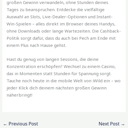
großen Gewinn verwandeln, ohne Stunden deines
Tages zu beanspruchen. Entdecke die vielfältige
Auswahl an Slots, Live-Dealer-Optionen und Instant-
Win-Spielen – alles direkt im Browser deines Handys,
ohne Downloads oder lange Wartezeiten. Die Cashback-
Politik sorgt dafür, dass du auch bei Pech am Ende mit
einem Plus nach Hause gehst.
Hast du genug von langen Sessions, die deine
Konzentration erschöpfen? Wechsel zu einem Casino,
das in Momenten statt Stunden für Spannung sorgt.
Tauche noch heute in die mobile Welt von iWild ein – wo
jeder Klick dich deinem nächsten großen Gewinn
näherbringt!
←
Previous Post
Next Post
→