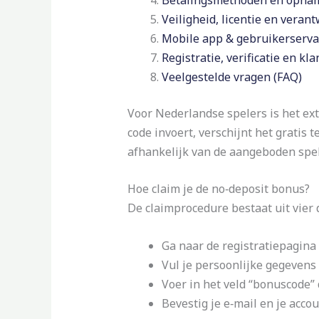
Veiligheid, licentie en veran
Mobile app & gebruikerserva
Registratie, verificatie en kl
Veelgestelde vragen (FAQ)
Voor Nederlandse spelers is het ext
code invoert, verschijnt het gratis 
afhankelijk van de aangeboden spel
Hoe claim je de no‑deposit bonus?
De claimprocedure bestaat uit vier 
Ga naar de registratiepagina 
Vul je persoonlijke gegevens 
Voer in het veld “bonuscode” 
Bevestig je e‑mail en je acco