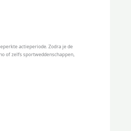
eperkte actieperiode. Zodra je de
asino of zelfs sportweddenschappen,