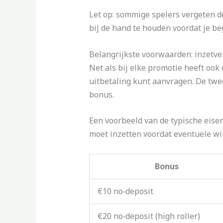
Let op: sommige spelers vergeten d
bij de hand te houden voordat je be
Belangrijkste voorwaarden: inzetver
Net als bij elke promotie heeft ook
uitbetaling kunt aanvragen. De twe
bonus.
Een voorbeeld van de typische eisen 
moet inzetten voordat eventuele 
Bonus
€10 no‑deposit
€20 no‑deposit (high roller)