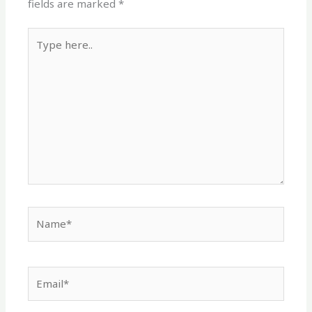
fields are marked
*
Type
here..
Name*
Email*