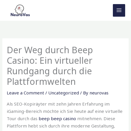
Skip
to
content
Der Weg durch Beep
Casino: Ein virtueller
Rundgang durch die
Plattformwelten
Leave a Comment
/
Uncategorized
/ By
neurovas
Als SEO-Kopiräyter mit zehn Jahren Erfahrung im
iGaming-Bereich möchte ich Sie heute auf eine virtuelle
Tour durch das
beep beep casino
mitnehmen. Diese
Plattform hebt sich durch ihre moderne Gestaltung,