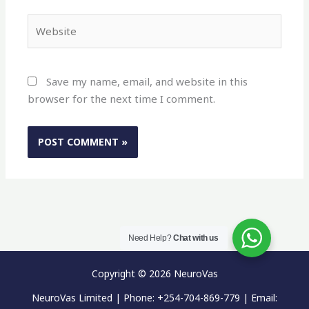
Website
Save my name, email, and website in this
browser for the next time I comment.
Need Help?
Chat with us
Copyright © 2026 NeuroVas
NeuroVas Limited | Phone: +254-704-869-779 | Email: