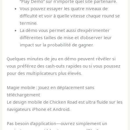
“Play Demo” sur n’importe quel site partenaire.
Vous pouvez essayer les quatre niveaux de
difficulté et voir à quelle vitesse chaque round se
termine.
La démo vous permet aussi d’expérimenter
différentes tailles de mise et d’observer leur
impact sur la probabilité de gagner.
Quelques minutes de jeu en démo peuvent révéler si
vous préférez des cash‑outs rapides ou si vous poussez
pour des multiplicateurs plus élevés.
Magie mobile : Jouez en déplacement sans
téléchargement
Le design mobile de Chicken Road est ultra fluide sur les
navigateurs iPhone et Android.
Pas besoin d’application—ouvrez simplement un