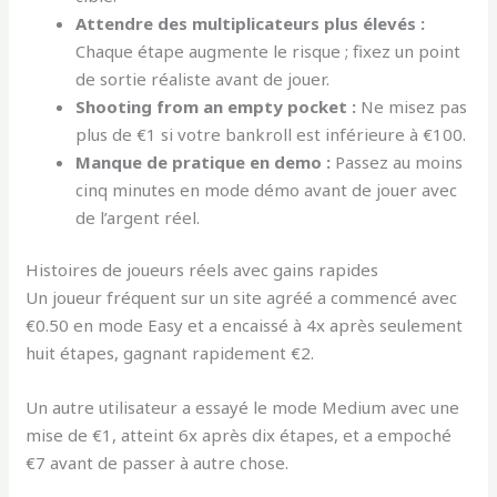
Attendre des multiplicateurs plus élevés :
Chaque étape augmente le risque ; fixez un point
de sortie réaliste avant de jouer.
Shooting from an empty pocket :
Ne misez pas
plus de €1 si votre bankroll est inférieure à €100.
Manque de pratique en demo :
Passez au moins
cinq minutes en mode démo avant de jouer avec
de l’argent réel.
Histoires de joueurs réels avec gains rapides
Un joueur fréquent sur un site agréé a commencé avec
€0.50 en mode Easy et a encaissé à 4x après seulement
huit étapes, gagnant rapidement €2.
Un autre utilisateur a essayé le mode Medium avec une
mise de €1, atteint 6x après dix étapes, et a empoché
€7 avant de passer à autre chose.