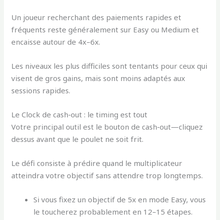
Un joueur recherchant des paiements rapides et
fréquents reste généralement sur Easy ou Medium et
encaisse autour de 4x–6x.
Les niveaux les plus difficiles sont tentants pour ceux qui
visent de gros gains, mais sont moins adaptés aux
sessions rapides.
Le Clock de cash‑out : le timing est tout
Votre principal outil est le bouton de cash‑out—cliquez
dessus avant que le poulet ne soit frit.
Le défi consiste à prédire quand le multiplicateur
atteindra votre objectif sans attendre trop longtemps.
Si vous fixez un objectif de 5x en mode Easy, vous
le toucherez probablement en 12–15 étapes.