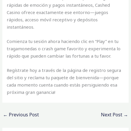
rápidas de emoción y pagos instantáneos, Cashed
Casino ofrece exactamente ese entorno—juegos
rápidos, acceso móvil receptivo y depósitos
instantáneos.
Comienza tu sesión ahora haciendo clic en “Play” en tu
tragamonedas o crash game favorito y experimenta lo
rápido que pueden cambiar las fortunas a tu favor.
Regístrate hoy a través de la página de registro segura
del sitio y reclama tu paquete de bienvenida—porque
cada momento cuenta cuando estás persiguiendo esa
próxima gran ganancia!
←
Previous Post
Next Post
→