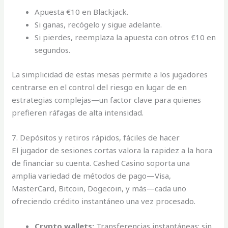
Apuesta €10 en Blackjack.
Si ganas, recógelo y sigue adelante.
Si pierdes, reemplaza la apuesta con otros €10 en
segundos.
La simplicidad de estas mesas permite a los jugadores
centrarse en el control del riesgo en lugar de en
estrategias complejas—un factor clave para quienes
prefieren ráfagas de alta intensidad.
7. Depósitos y retiros rápidos, fáciles de hacer
El jugador de sesiones cortas valora la rapidez a la hora
de financiar su cuenta. Cashed Casino soporta una
amplia variedad de métodos de pago—Visa,
MasterCard, Bitcoin, Dogecoin, y más—cada uno
ofreciendo crédito instantáneo una vez procesado.
Crypto wallets:
Transferencias instantáneas; sin