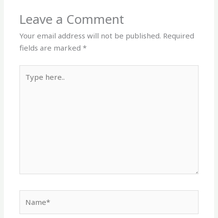
Leave a Comment
Your email address will not be published.
Required
fields are marked
*
Type
here..
Name*