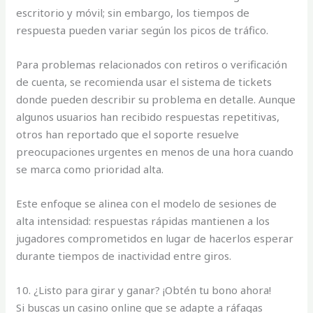
escritorio y móvil; sin embargo, los tiempos de
respuesta pueden variar según los picos de tráfico.
Para problemas relacionados con retiros o verificación
de cuenta, se recomienda usar el sistema de tickets
donde pueden describir su problema en detalle. Aunque
algunos usuarios han recibido respuestas repetitivas,
otros han reportado que el soporte resuelve
preocupaciones urgentes en menos de una hora cuando
se marca como prioridad alta.
Este enfoque se alinea con el modelo de sesiones de
alta intensidad: respuestas rápidas mantienen a los
jugadores comprometidos en lugar de hacerlos esperar
durante tiempos de inactividad entre giros.
10. ¿Listo para girar y ganar? ¡Obtén tu bono ahora!
Si buscas un casino online que se adapte a ráfagas