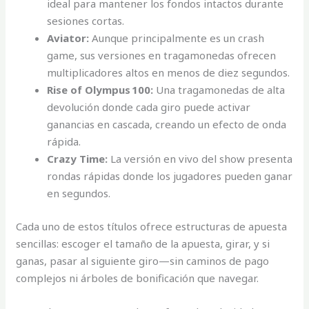
ideal para mantener los fondos intactos durante
sesiones cortas.
Aviator:
Aunque principalmente es un crash
game, sus versiones en tragamonedas ofrecen
multiplicadores altos en menos de diez segundos.
Rise of Olympus 100:
Una tragamonedas de alta
devolución donde cada giro puede activar
ganancias en cascada, creando un efecto de onda
rápida.
Crazy Time:
La versión en vivo del show presenta
rondas rápidas donde los jugadores pueden ganar
en segundos.
Cada uno de estos títulos ofrece estructuras de apuesta
sencillas: escoger el tamaño de la apuesta, girar, y si
ganas, pasar al siguiente giro—sin caminos de pago
complejos ni árboles de bonificación que navegar.