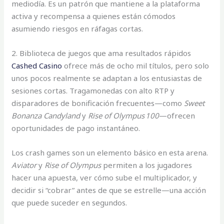
mediodía. Es un patrón que mantiene a la plataforma
activa y recompensa a quienes están cómodos
asumiendo riesgos en ráfagas cortas.
2. Biblioteca de juegos que ama resultados rápidos
Cashed Casino
ofrece más de ocho mil títulos, pero solo
unos pocos realmente se adaptan a los entusiastas de
sesiones cortas. Tragamonedas con alto RTP y
disparadores de bonificación frecuentes—como
Sweet
Bonanza Candyland
y
Rise of Olympus 100
—ofrecen
oportunidades de pago instantáneo.
Los crash games son un elemento básico en esta arena.
Aviator
y
Rise of Olympus
permiten a los jugadores
hacer una apuesta, ver cómo sube el multiplicador, y
decidir si “cobrar” antes de que se estrelle—una acción
que puede suceder en segundos.