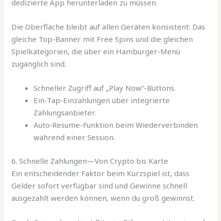
dedizierte App herunterladen zu müssen.
Die Oberfläche bleibt auf allen Geräten konsistent: Das
gleiche Top-Banner mit Free Spins und die gleichen
Spielkategorien, die über ein Hamburger-Menü
zugänglich sind.
Schneller Zugriff auf „Play Now“-Buttons.
Ein‑Tap-Einzahlungen über integrierte
Zahlungsanbieter.
Auto‑Resume-Funktion beim Wiederverbinden
während einer Session.
6. Schnelle Zahlungen—Von Crypto bis Karte
Ein entscheidender Faktor beim Kurzspiel ist, dass
Gelder sofort verfügbar sind und Gewinne schnell
ausgezahlt werden können, wenn du groß gewinnst.