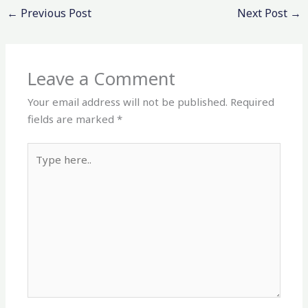
←
Previous Post
Next Post
→
Leave a Comment
Your email address will not be published.
Required
fields are marked
*
Type
here..