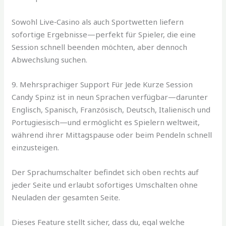
Sowohl Live‑Casino als auch Sportwetten liefern
sofortige Ergebnisse—perfekt für Spieler, die eine
Session schnell beenden möchten, aber dennoch
Abwechslung suchen.
9. Mehrsprachiger Support Für Jede Kurze Session
Candy Spinz ist in neun Sprachen verfügbar—darunter
Englisch, Spanisch, Französisch, Deutsch, Italienisch und
Portugiesisch—und ermöglicht es Spielern weltweit,
während ihrer Mittagspause oder beim Pendeln schnell
einzusteigen.
Der Sprachumschalter befindet sich oben rechts auf
jeder Seite und erlaubt sofortiges Umschalten ohne
Neuladen der gesamten Seite.
Dieses Feature stellt sicher, dass du, egal welche