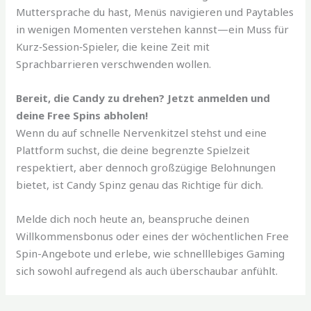
Muttersprache du hast, Menüs navigieren und Paytables
in wenigen Momenten verstehen kannst—ein Muss für
Kurz‑Session‑Spieler, die keine Zeit mit
Sprachbarrieren verschwenden wollen.
Bereit, die Candy zu drehen? Jetzt anmelden und
deine Free Spins abholen!
Wenn du auf schnelle Nervenkitzel stehst und eine
Plattform suchst, die deine begrenzte Spielzeit
respektiert, aber dennoch großzügige Belohnungen
bietet, ist Candy Spinz genau das Richtige für dich.
Melde dich noch heute an, beanspruche deinen
Willkommensbonus oder eines der wöchentlichen Free
Spin-Angebote und erlebe, wie schnelllebiges Gaming
sich sowohl aufregend als auch überschaubar anfühlt.