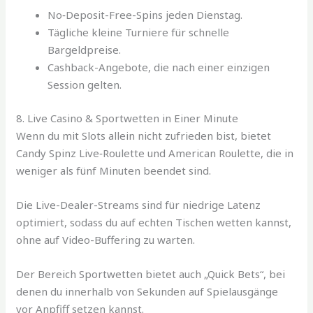
No‑Deposit-Free-Spins jeden Dienstag.
Tägliche kleine Turniere für schnelle
Bargeldpreise.
Cashback-Angebote, die nach einer einzigen
Session gelten.
8. Live Casino & Sportwetten in Einer Minute
Wenn du mit Slots allein nicht zufrieden bist, bietet
Candy Spinz Live‑Roulette und American Roulette, die in
weniger als fünf Minuten beendet sind.
Die Live-Dealer-Streams sind für niedrige Latenz
optimiert, sodass du auf echten Tischen wetten kannst,
ohne auf Video-Buffering zu warten.
Der Bereich Sportwetten bietet auch „Quick Bets“, bei
denen du innerhalb von Sekunden auf Spielausgänge
vor Anpfiff setzen kannst.