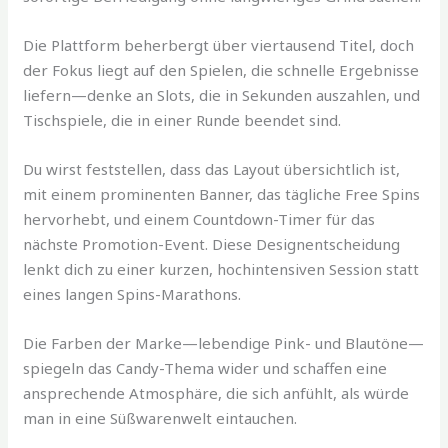
Die Plattform beherbergt über viertausend Titel, doch
der Fokus liegt auf den Spielen, die schnelle Ergebnisse
liefern—denke an Slots, die in Sekunden auszahlen, und
Tischspiele, die in einer Runde beendet sind.
Du wirst feststellen, dass das Layout übersichtlich ist,
mit einem prominenten Banner, das tägliche Free Spins
hervorhebt, und einem Countdown-Timer für das
nächste Promotion-Event. Diese Designentscheidung
lenkt dich zu einer kurzen, hochintensiven Session statt
eines langen Spins-Marathons.
Die Farben der Marke—lebendige Pink- und Blautöne—
spiegeln das Candy-Thema wider und schaffen eine
ansprechende Atmosphäre, die sich anfühlt, als würde
man in eine Süßwarenwelt eintauchen.