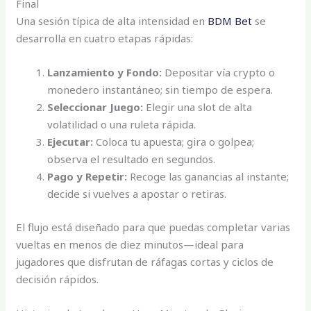
Final
Una sesión típica de alta intensidad en
BDM Bet
se
desarrolla en cuatro etapas rápidas:
Lanzamiento y Fondo:
Depositar vía crypto o
monedero instantáneo; sin tiempo de espera.
Seleccionar Juego:
Elegir una slot de alta
volatilidad o una ruleta rápida.
Ejecutar:
Coloca tu apuesta; gira o golpea;
observa el resultado en segundos.
Pago y Repetir:
Recoge las ganancias al instante;
decide si vuelves a apostar o retiras.
El flujo está diseñado para que puedas completar varias
vueltas en menos de diez minutos—ideal para
jugadores que disfrutan de ráfagas cortas y ciclos de
decisión rápidos.