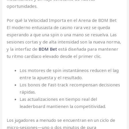
oportunidades.
Por qué la Velocidad Importa en el Arena de BDM Bet
El moderno entusiasta de casino rara vez se queda
esperando a que una spin o una mano se resuelva. Las
sesiones cortas y de alta intensidad son la nueva norma,
y la interfaz de
BDM Bet
está diseñada para mantener
tu ritmo cardíaco elevado desde el primer clic.
Los motores de spin instantáneos reducen el lag
entre la apuesta y el resultado.
Los bonos de Fast‑track recompensan decisiones
rápidas.
Las actualizaciones en tiempo real del
leaderboard mantienen la competitividad.
Los jugadores a menudo se encuentran en un ciclo de
micro‑sesiones—uno o dos minutos de pura