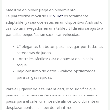
Maestría en Móvil: Juega en Movimiento
La plataforma móvil de
BDM Bet
es totalmente
adaptable, ya sea que estés en un dispositivo Android o
usando un navegador en una tablet. El diseño se ajusta a
pantallas pequeñas sin sacrificar velocidad.
UI elegante: Un botón para navegar por todas las
categorías de juego.
Controles táctiles: Gira o apuesta en un solo
toque.
Bajo consumo de datos: Gráficos optimizados
para cargas rápidas.
Para el jugador de alta intensidad, esto significa que
puedes iniciar una sesión desde cualquier lugar—una
pausa para el café, una hora de almuerzo o durante un
desplazamiento—sin perder el ritmo.