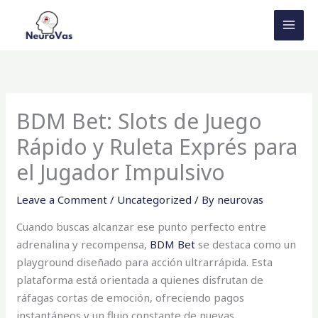
Skip
to
content
BDM Bet: Slots de Juego
Rápido y Ruleta Exprés para
el Jugador Impulsivo
Leave a Comment
/
Uncategorized
/ By
neurovas
Cuando buscas alcanzar ese punto perfecto entre
adrenalina y recompensa,
BDM Bet
se destaca como un
playground diseñado para acción ultrarrápida. Esta
plataforma está orientada a quienes disfrutan de
ráfagas cortas de emoción, ofreciendo pagos
instantáneos y un flujo constante de nuevas