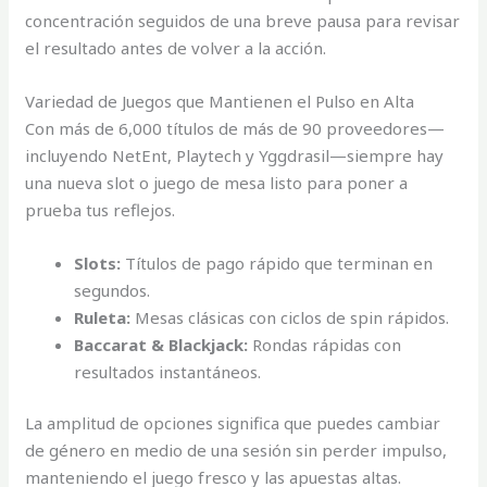
concentración seguidos de una breve pausa para revisar
el resultado antes de volver a la acción.
Variedad de Juegos que Mantienen el Pulso en Alta
Con más de 6,000 títulos de más de 90 proveedores—
incluyendo NetEnt, Playtech y Yggdrasil—siempre hay
una nueva slot o juego de mesa listo para poner a
prueba tus reflejos.
Slots:
Títulos de pago rápido que terminan en
segundos.
Ruleta:
Mesas clásicas con ciclos de spin rápidos.
Baccarat & Blackjack:
Rondas rápidas con
resultados instantáneos.
La amplitud de opciones significa que puedes cambiar
de género en medio de una sesión sin perder impulso,
manteniendo el juego fresco y las apuestas altas.