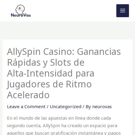
Skip
to
content
AllySpin Casino: Ganancias
Rápidas y Slots de
Alta‑Intensidad para
Jugadores de Ritmo
Acelerado
Leave a Comment
/
Uncategorized
/ By
neurovas
En el mundo de las apuestas en línea donde cada
segundo cuenta, AllySpin ha creado un espacio para
aquellos que buscan gratificación instantánea y pagos