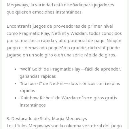
Megaways, la variedad está diseñada para jugadores
que quieren emociones instantáneas.
Encontrarás juegos de proveedores de primer nivel
como Pragmatic Play, NetEnt y Wazdan, todos conocidos
por su mecánica rápida y alto potencial de pago. Ningún
juego es demasiado pequeño o grande; cada slot puede
jugarse en un solo giro o en una serie rápida de giros.
“Wolf Gold” de Pragmatic Play—fácil de aprender,
ganancias rápidas
“Starburst” de NetEnt—slots icónicos con respins
rápidos
“Rainbow Riches” de Wazdan ofrece giros gratis
instantáneos
3. Destacado de Slots: Magia Megaways
Los títulos Megaways son la columna vertebral del juego