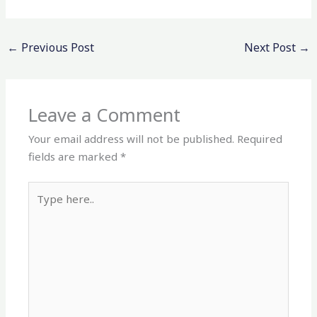
←
Previous Post
Next Post
→
Leave a Comment
Your email address will not be published.
Required
fields are marked
*
Type
here..