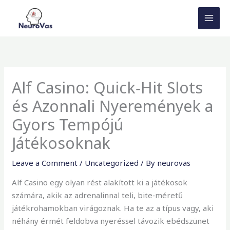
Skip
to
content
Alf Casino: Quick‑Hit Slots
és Azonnali Nyeremények a
Gyors Tempójú
Játékosoknak
Leave a Comment
/
Uncategorized
/ By
neurovas
Alf Casino egy olyan rést alakított ki a játékosok
számára, akik az adrenalinnal teli, bite‑méretű
játékrohamokban virágoznak. Ha te az a típus vagy, aki
néhány érmét feldobva nyeréssel távozik ebédszünet