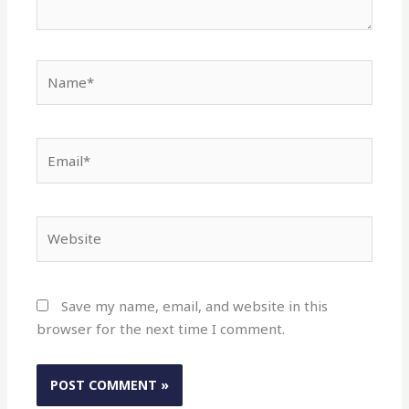
Name*
Email*
Website
Save my name, email, and website in this
browser for the next time I comment.