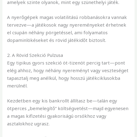
amelyek szinte olyanok, mint egy szünethelyi játék.
A nyerőgépek magas volatilitású robbanásokra vannak
tervezve—a játékosok nagy nyereményeket érhetnek
el csupán néhány pörgetéssel, ami folyamatos
dopaminlökéseket és rövid játékidőt biztosít.
2. A Rövid Szekció Pulzusa
Egy tipikus gyors szekció öt-tizenöt percig tart—pont
elég ahhoz, hogy néhány nyereményt vagy veszteséget
tapasztalj meg anélkül, hogy hosszú játékciklusokba
merülnél.
Kezdetben egy kis bankrollt állítasz be—talán egy
ötperces „bemelegítő” költségvetést—majd egyenesen
a magas kifizetési gyakoriságú orsókhoz vagy
asztalokhoz ugrasz.