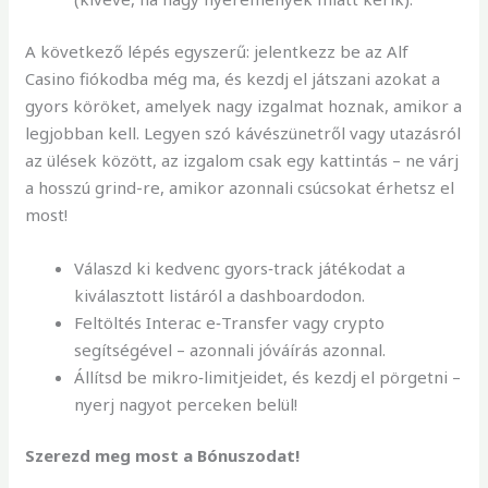
A következő lépés egyszerű: jelentkezz be az Alf
Casino fiókodba még ma, és kezdj el játszani azokat a
gyors köröket, amelyek nagy izgalmat hoznak, amikor a
legjobban kell. Legyen szó kávészünetről vagy utazásról
az ülések között, az izgalom csak egy kattintás – ne várj
a hosszú grind-re, amikor azonnali csúcsokat érhetsz el
most!
Válaszd ki kedvenc gyors‑track játékodat a
kiválasztott listáról a dashboardodon.
Feltöltés Interac e‑Transfer vagy crypto
segítségével – azonnali jóváírás azonnal.
Állítsd be mikro‑limitjeidet, és kezdj el pörgetni –
nyerj nagyot perceken belül!
Szerezd meg most a Bónuszodat!