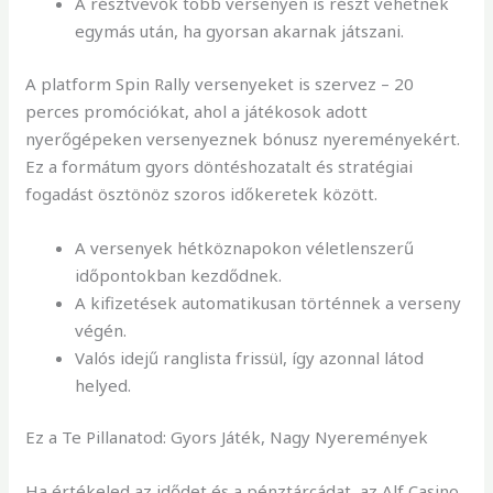
A résztvevők több versenyen is részt vehetnek
egymás után, ha gyorsan akarnak játszani.
A platform Spin Rally versenyeket is szervez – 20
perces promóciókat, ahol a játékosok adott
nyerőgépeken versenyeznek bónusz nyereményekért.
Ez a formátum gyors döntéshozatalt és stratégiai
fogadást ösztönöz szoros időkeretek között.
A versenyek hétköznapokon véletlenszerű
időpontokban kezdődnek.
A kifizetések automatikusan történnek a verseny
végén.
Valós idejű ranglista frissül, így azonnal látod
helyed.
Ez a Te Pillanatod: Gyors Játék, Nagy Nyeremények
Ha értékeled az idődet és a pénztárcádat, az Alf Casino