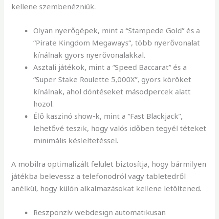
kellene szembenézniük.
Olyan nyerőgépek, mint a “Stampede Gold” és a
“Pirate Kingdom Megaways”, több nyerővonalat
kínálnak gyors nyerővonalakkal.
Asztali játékok, mint a “Speed Baccarat” és a
“Super Stake Roulette 5,000X”, gyors köröket
kínálnak, ahol döntéseket másodpercek alatt
hozol.
Élő kaszinó show-k, mint a “Fast Blackjack”,
lehetővé teszik, hogy valós időben tegyél téteket
minimális késleltetéssel.
A mobilra optimalizált felület biztosítja, hogy bármilyen
játékba belevessz a telefonodról vagy tabletedről
anélkül, hogy külön alkalmazásokat kellene letöltened.
Reszponzív webdesign automatikusan