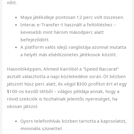
nőtt.
Maya játékideje pontosan 12 perc volt összesen.
Interac e‑Transfer-t használt a feltöltéshez –
kevesebb mint három másodperc alatt
befejeződött.
A platform valós idejű ranglistája azonnal mutatta
a helyét más ebédszünetes játékosok között.
Hasonlóképpen, Ahmed Kairóból a “Speed Baccarat”
asztalt választotta a napi közlekedése során. Öt kézben
játszott húsz perc alatt, és végül $300 profitot ért el egy
$100-os kezdő tétből – világos példája annak, hogy a
rövid szekciók is hozhatnak jelentős nyereséget, ha
okosan játszol.
Gyors telefonhívás közben tartotta a kapcsolatot,
minimális szünettel.