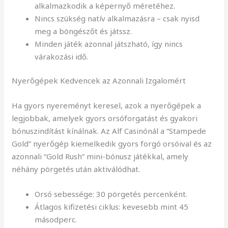
alkalmazkodik a képernyő méretéhez.
Nincs szükség natív alkalmazásra – csak nyisd
meg a böngészőt és játssz.
Minden játék azonnal játszható, így nincs
várakozási idő.
Nyerőgépek Kedvencek az Azonnali Izgalomért
Ha gyors nyereményt keresel, azok a nyerőgépek a
legjobbak, amelyek gyors orsóforgatást és gyakori
bónuszindítást kínálnak. Az Alf Casinónál a “Stampede
Gold” nyerőgép kiemelkedik gyors forgó orsóival és az
azonnali “Gold Rush” mini-bónusz játékkal, amely
néhány pörgetés után aktiválódhat.
Orsó sebessége: 30 pörgetés percenként.
Átlagos kifizetési ciklus: kevesebb mint 45
másodperc.